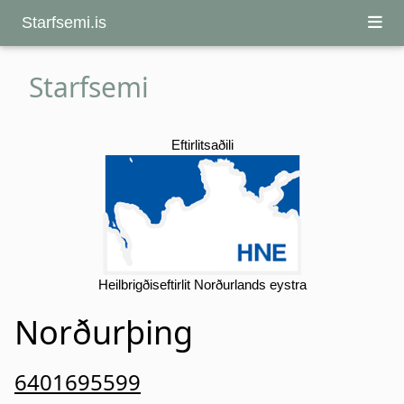
Starfsemi.is
Starfsemi
Eftirlitsaðili
Heilbrigðiseftirlit Norðurlands eystra
Norðurþing
6401695599