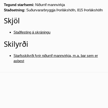
Tegund starfsemi:
Niðurrif mannvirkja
Staðsetning:
Suðurvararbryggja Þorlákshöfn, 815 Þorlákshöfn
Skjöl
Staðfesting á skráningu
Skilyrði
Starfsskilyrði fyrir niðurrif mannvirkja, m.a. þar sem er
asbest