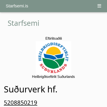
Starfsemi.is
Starfsemi
Eftirlitsaðili
Heilbrigðiseftirlit Suðurlands
Suðurverk hf.
5208850219