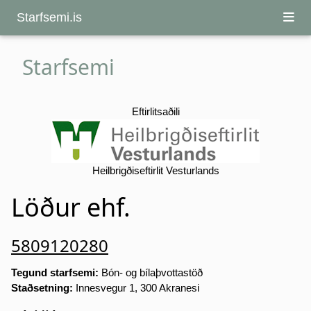
Starfsemi.is
Starfsemi
Eftirlitsaðili
Heilbrigðiseftirlit Vesturlands
Löður ehf.
5809120280
Tegund starfsemi:
Bón- og bílaþvottastöð
Staðsetning:
Innesvegur 1, 300 Akranesi