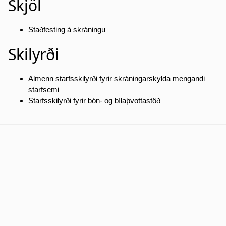
Skjöl
Staðfesting á skráningu
Skilyrði
Almenn starfsskilyrði fyrir skráningarskylda mengandi
starfsemi
Starfsskilyrði fyrir bón- og bílaþvottastöð