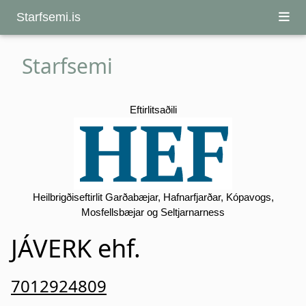
Starfsemi.is
Starfsemi
Eftirlitsaðili
Heilbrigðiseftirlit Garðabæjar, Hafnarfjarðar, Kópavogs,
Mosfellsbæjar og Seltjarnarness
JÁVERK ehf.
7012924809