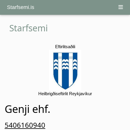
Starfsemi.is
Starfsemi
Eftirlitsaðili
Heilbrigðiseftirlit Reykjavíkur
Genji ehf.
5406160940