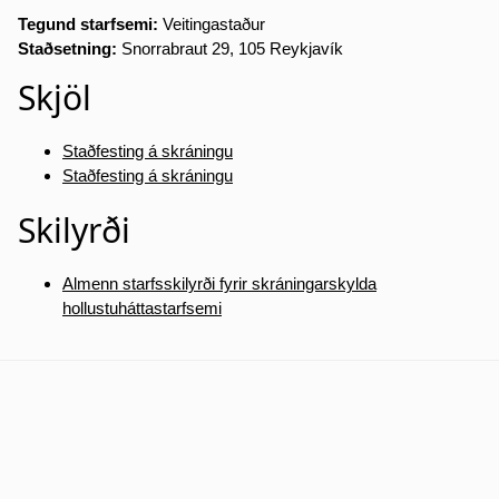
Tegund starfsemi:
Veitingastaður
Staðsetning:
Snorrabraut 29, 105 Reykjavík
Skjöl
Staðfesting á skráningu
Staðfesting á skráningu
Skilyrði
Almenn starfsskilyrði fyrir skráningarskylda
hollustuháttastarfsemi