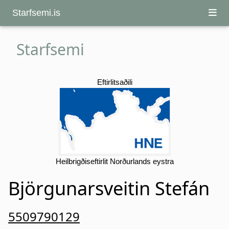
Starfsemi.is
Starfsemi
Eftirlitsaðili
Heilbrigðiseftirlit Norðurlands eystra
Björgunarsveitin Stefán
5509790129