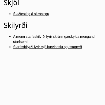
Skjöl
Staðfesting á skráningu
Skilyrði
Almenn starfsskilyrði fyrir skráningarskylda mengandi
starfsemi
Starfsskilyrði fyrir mjólkurvinnslu og ostagerð