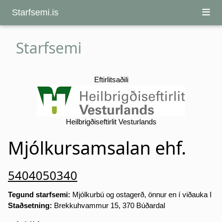
Starfsemi.is
Starfsemi
Eftirlitsaðili
Heilbrigðiseftirlit Vesturlands
Mjólkursamsalan ehf.
5404050340
Tegund starfsemi:
Mjólkurbú og ostagerð, önnur en í viðauka I
Staðsetning:
Brekkuhvammur 15, 370 Búðardal