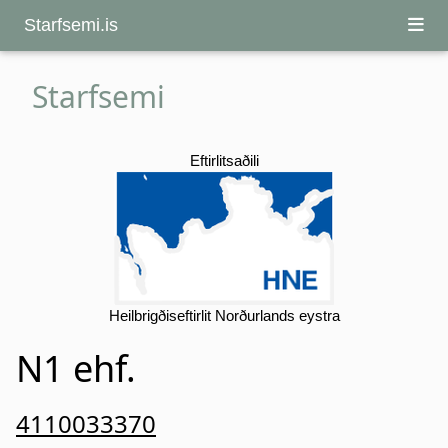
Starfsemi.is
Starfsemi
Eftirlitsaðili
Heilbrigðiseftirlit Norðurlands eystra
N1 ehf.
4110033370