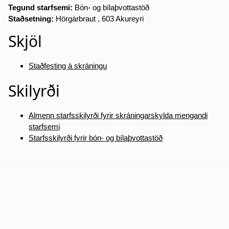
Tegund starfsemi:
Bón- og bílaþvottastöð
Staðsetning:
Hörgárbraut , 603 Akureyri
Skjöl
Staðfesting á skráningu
Skilyrði
Almenn starfsskilyrði fyrir skráningarskylda mengandi
starfsemi
Starfsskilyrði fyrir bón- og bílaþvottastöð