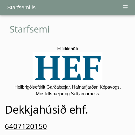
Starfsemi.is
Starfsemi
Eftirlitsaðili
Heilbrigðiseftirlit Garðabæjar, Hafnarfjarðar, Kópavogs,
Mosfellsbæjar og Seltjarnarness
Dekkjahúsið ehf.
6407120150