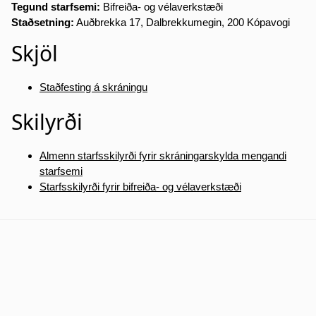
Tegund starfsemi:
Bifreiða- og vélaverkstæði
Staðsetning:
Auðbrekka 17, Dalbrekkumegin, 200 Kópavogi
Skjöl
Staðfesting á skráningu
Skilyrði
Almenn starfsskilyrði fyrir skráningarskylda mengandi
starfsemi
Starfsskilyrði fyrir bifreiða- og vélaverkstæði