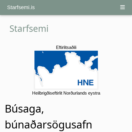
Starfsemi.is
Starfsemi
Eftirlitsaðili
Heilbrigðiseftirlit Norðurlands eystra
Búsaga,
búnaðarsögusafn