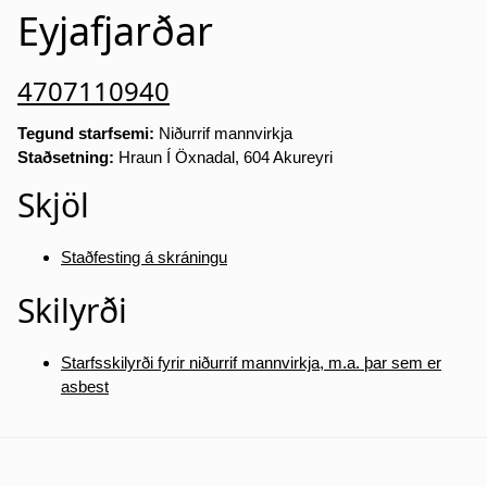
Eyjafjarðar
4707110940
Tegund starfsemi:
Niðurrif mannvirkja
Staðsetning:
Hraun Í Öxnadal, 604 Akureyri
Skjöl
Staðfesting á skráningu
Skilyrði
Starfsskilyrði fyrir niðurrif mannvirkja, m.a. þar sem er
asbest