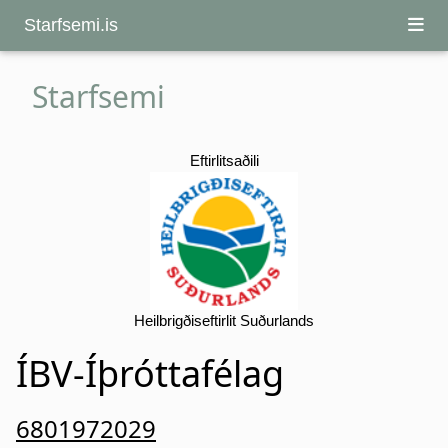
Starfsemi.is
Starfsemi
Eftirlitsaðili
Heilbrigðiseftirlit Suðurlands
ÍBV-Íþróttafélag
6801972029