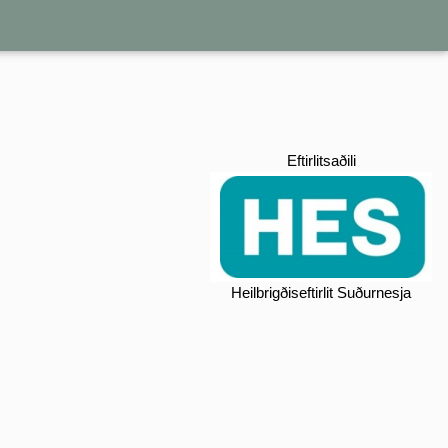
Eftirlitsaðili
Heilbrigðiseftirlit Suðurnesja