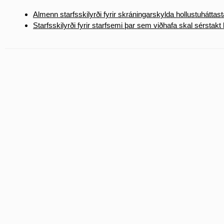
Almenn starfsskilyrði fyrir skráningarskylda hollustuháttas
Starfsskilyrði fyrir starfsemi þar sem viðhafa skal sérstakt 