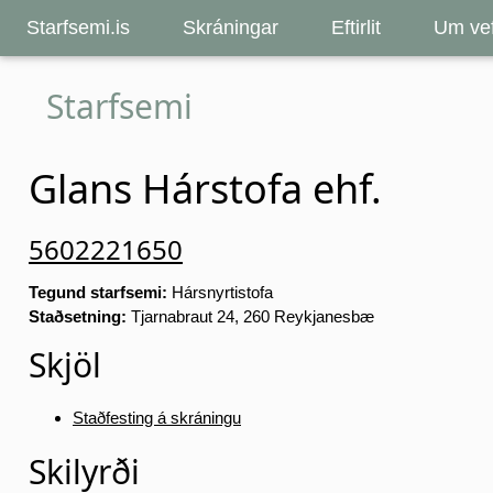
Starfsemi.is
Skráningar
Eftirlit
Um vef
Starfsemi
Glans Hárstofa ehf.
5602221650
Tegund starfsemi:
Hársnyrtistofa
Staðsetning:
Tjarnabraut 24, 260 Reykjanesbæ
Skjöl
Staðfesting á skráningu
Skilyrði