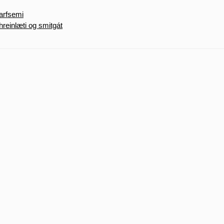
tarfsemi
hreinlæti og smitgát