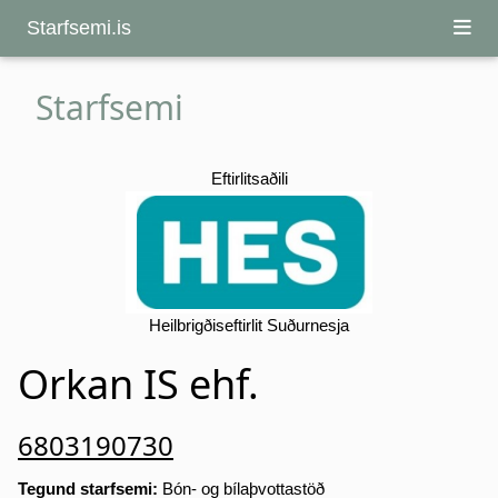
Starfsemi.is
Starfsemi
Eftirlitsaðili
Heilbrigðiseftirlit Suðurnesja
Orkan IS ehf.
6803190730
Tegund starfsemi:
Bón- og bílaþvottastöð