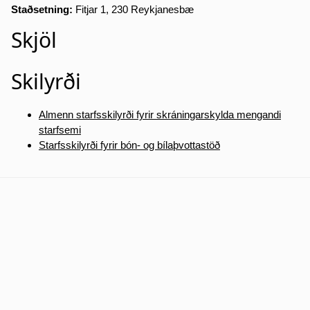
Staðsetning:
Fitjar 1, 230 Reykjanesbæ
Skjöl
Skilyrði
Almenn starfsskilyrði fyrir skráningarskylda mengandi
starfsemi
Starfsskilyrði fyrir bón- og bílaþvottastöð