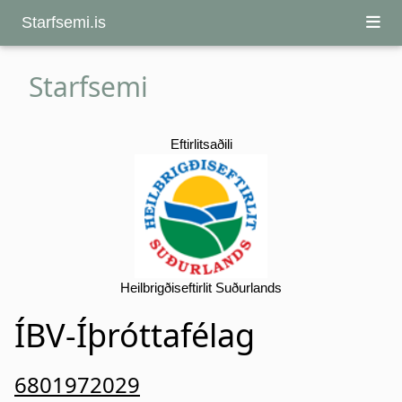
Starfsemi.is
Starfsemi
Eftirlitsaðili
Heilbrigðiseftirlit Suðurlands
ÍBV-Íþróttafélag
6801972029