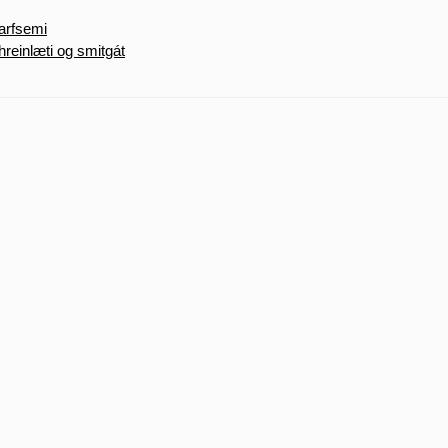
tarfsemi
hreinlæti og smitgát