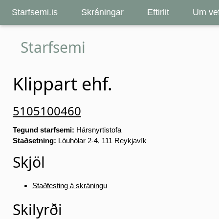
Starfsemi.is
Skráningar
Eftirlit
Um vef
Starfsemi
Klippart ehf.
5105100460
Tegund starfsemi:
Hársnyrtistofa
Staðsetning:
Lóuhólar 2-4, 111 Reykjavík
Skjöl
Staðfesting á skráningu
Skilyrði