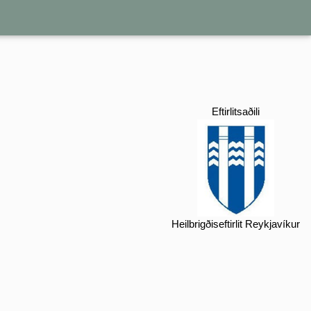
Eftirlitsaðili
Heilbrigðiseftirlit Reykjavíkur