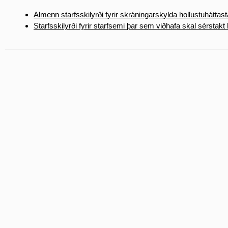
Almenn starfsskilyrði fyrir skráningarskylda hollustuháttas
Starfsskilyrði fyrir starfsemi þar sem viðhafa skal sérstakt 