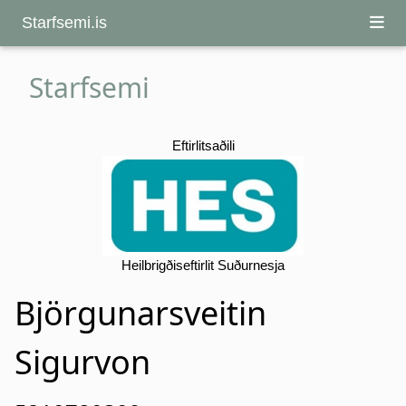
Starfsemi.is
Starfsemi
Eftirlitsaðili
Heilbrigðiseftirlit Suðurnesja
Björgunarsveitin
Sigurvon