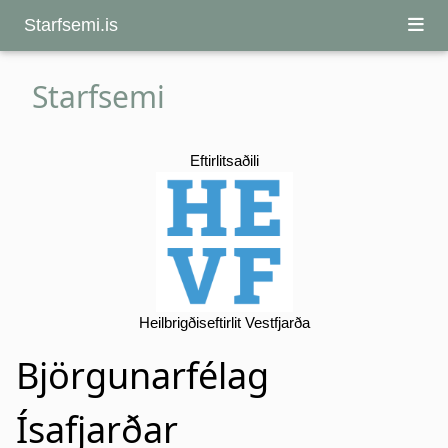
Starfsemi.is
Starfsemi
Eftirlitsaðili
Heilbrigðiseftirlit Vestfjarða
Björgunarfélag
Ísafjarðar