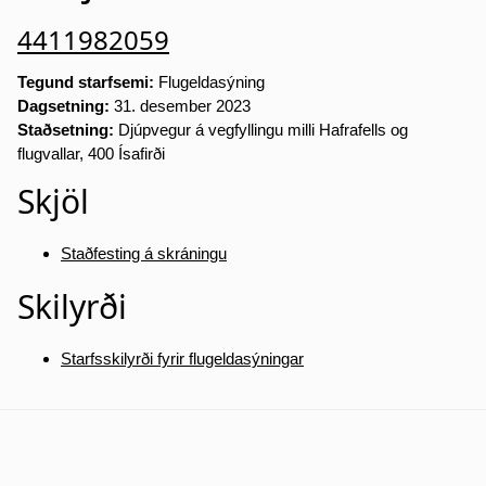
4411982059
Tegund starfsemi:
Flugeldasýning
Dagsetning:
31. desember 2023
Staðsetning:
Djúpvegur á vegfyllingu milli Hafrafells og
flugvallar, 400 Ísafirði
Skjöl
Staðfesting á skráningu
Skilyrði
Starfsskilyrði fyrir flugeldasýningar