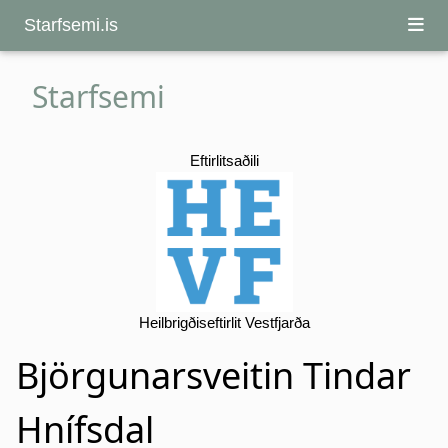
Starfsemi.is
Starfsemi
Eftirlitsaðili
Heilbrigðiseftirlit Vestfjarða
Björgunarsveitin Tindar
Hnífsdal