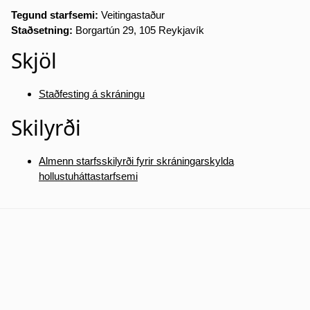
Tegund starfsemi:
Veitingastaður
Staðsetning:
Borgartún 29, 105 Reykjavík
Skjöl
Staðfesting á skráningu
Skilyrði
Almenn starfsskilyrði fyrir skráningarskylda
hollustuháttastarfsemi