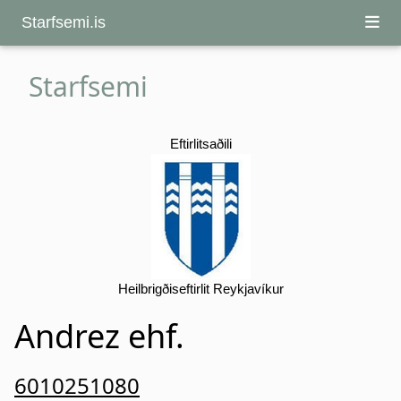
Starfsemi.is
Starfsemi
Eftirlitsaðili
Heilbrigðiseftirlit Reykjavíkur
Andrez ehf.
6010251080