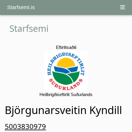
Starfsemi.is
Starfsemi
Eftirlitsaðili
Heilbrigðiseftirlit Suðurlands
Björgunarsveitin Kyndill
5003830979