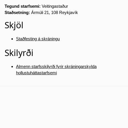
Tegund starfsemi:
Veitingastaður
Staðsetning:
Ármúli 21, 108 Reykjavík
Skjöl
Staðfesting á skráningu
Skilyrði
Almenn starfsskilyrði fyrir skráningarskylda
hollustuháttastarfsemi