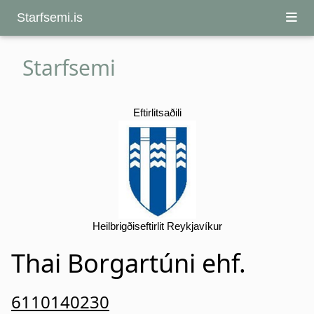
Starfsemi.is
Starfsemi
Eftirlitsaðili
Heilbrigðiseftirlit Reykjavíkur
Thai Borgartúni ehf.
6110140230