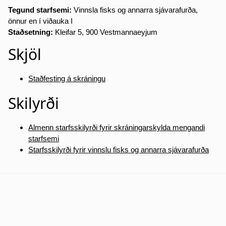
Tegund starfsemi:
Vinnsla fisks og annarra sjávarafurða,
önnur en í viðauka I
Staðsetning:
Kleifar 5, 900 Vestmannaeyjum
Skjöl
Staðfesting á skráningu
Skilyrði
Almenn starfsskilyrði fyrir skráningarskylda mengandi
starfsemi
Starfsskilyrði fyrir vinnslu fisks og annarra sjávarafurða