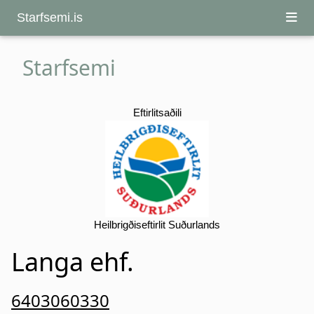
Starfsemi.is
Starfsemi
Eftirlitsaðili
Heilbrigðiseftirlit Suðurlands
Langa ehf.
6403060330