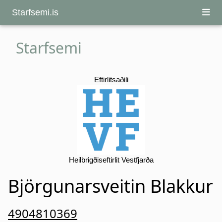
Starfsemi.is
Starfsemi
Eftirlitsaðili
Heilbrigðiseftirlit Vestfjarða
Björgunarsveitin Blakkur
4904810369