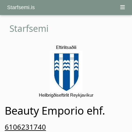
Starfsemi.is
Starfsemi
Eftirlitsaðili
Heilbrigðiseftirlit Reykjavíkur
Beauty Emporio ehf.
6106231740