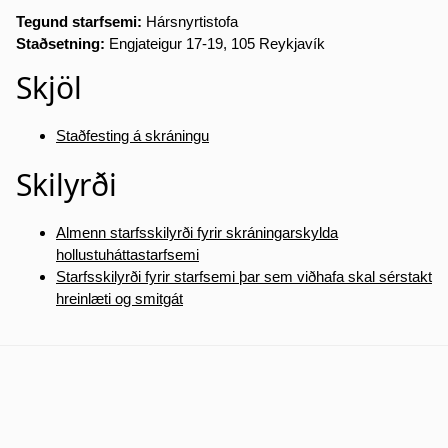
Tegund starfsemi:
Hársnyrtistofa
Staðsetning:
Engjateigur 17-19, 105 Reykjavík
Skjöl
Staðfesting á skráningu
Skilyrði
Almenn starfsskilyrði fyrir skráningarskylda
hollustuháttastarfsemi
Starfsskilyrði fyrir starfsemi þar sem viðhafa skal sérstakt
hreinlæti og smitgát