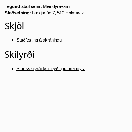
Tegund starfsemi:
Meindýravarnir
Staðsetning:
Lækjartún 7, 510 Hólmavík
Skjöl
Staðfesting á skráningu
Skilyrði
Starfsskilyrði fyrir eyðingu meindýra