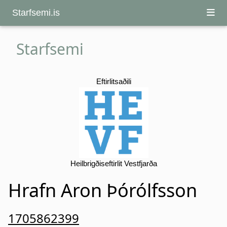
Starfsemi.is
Starfsemi
Eftirlitsaðili
Heilbrigðiseftirlit Vestfjarða
Hrafn Aron Þórólfsson
1705862399