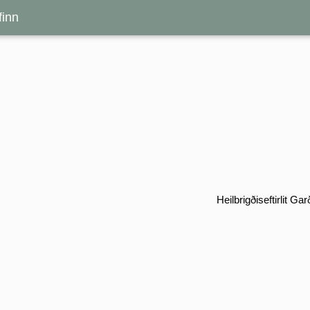
inn
Heilbrigðiseftirlit 