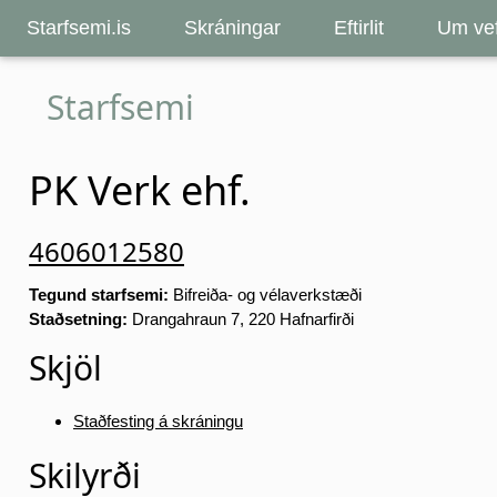
Starfsemi.is
Skráningar
Eftirlit
Um vef
Starfsemi
PK Verk ehf.
4606012580
Tegund starfsemi:
Bifreiða- og vélaverkstæði
Staðsetning:
Drangahraun 7, 220 Hafnarfirði
Skjöl
Staðfesting á skráningu
Skilyrði