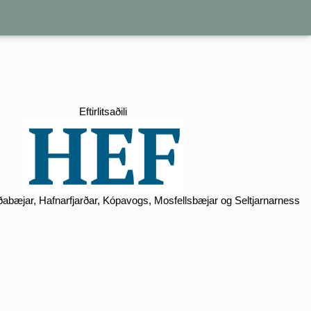
Eftirlitsaðili
Garðabæjar, Hafnarfjarðar, Kópavogs, Mosfellsbæjar og Seltjarnarness