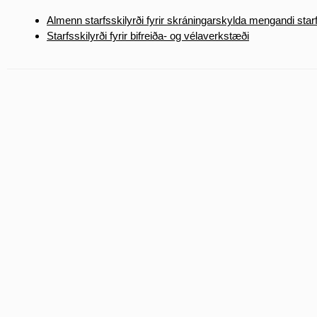
Almenn starfsskilyrði fyrir skráningarskylda mengandi sta
Starfsskilyrði fyrir bifreiða- og vélaverkstæði