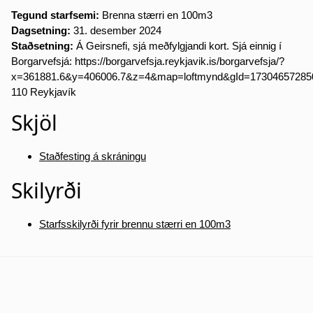
Tegund starfsemi:
Brenna stærri en 100m3
Dagsetning:
31. desember 2024
Staðsetning:
Á Geirsnefi, sjá meðfylgjandi kort. Sjá einnig í
Borgarvefsjá: https://borgarvefsja.reykjavik.is/borgarvefsja/?
x=361881.6&y=406006.7&z=4&map=loftmynd&gId=17304657285
110 Reykjavík
Skjöl
Staðfesting á skráningu
Skilyrði
Starfsskilyrði fyrir brennu stærri en 100m3