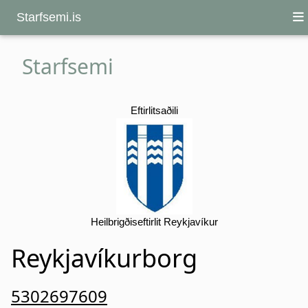
Starfsemi.is
Starfsemi
Eftirlitsaðili
Heilbrigðiseftirlit Reykjavíkur
Reykjavíkurborg
5302697609