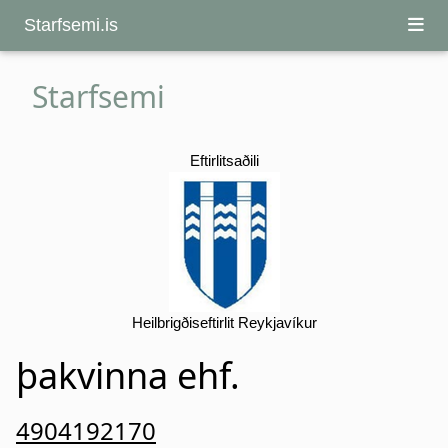
Starfsemi.is
Starfsemi
Eftirlitsaðili
Heilbrigðiseftirlit Reykjavíkur
þakvinna ehf.
4904192170