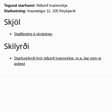
Tegund starfsemi:
Niðurrif mannvirkja
Staðsetning:
hraunteigur 11, 105 Reykjavík
Skjöl
Staðfesting á skráningu
Skilyrði
Starfsskilyrði fyrir niðurrif mannvirkja, m.a. þar sem er
asbest