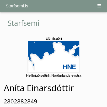
Starfsemi.is
Starfsemi
Eftirlitsaðili
Heilbrigðiseftirlit Norðurlands eystra
Aníta Einarsdóttir
2802882849