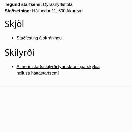
Tegund starfsemi:
Dýrasnyrtistofa
Staðsetning:
Háilundur 11, 600 Akureyri
Skjöl
Staðfesting á skráningu
Skilyrði
Almenn starfsskilyrði fyrir skráningarskylda
hollustuháttastarfsemi