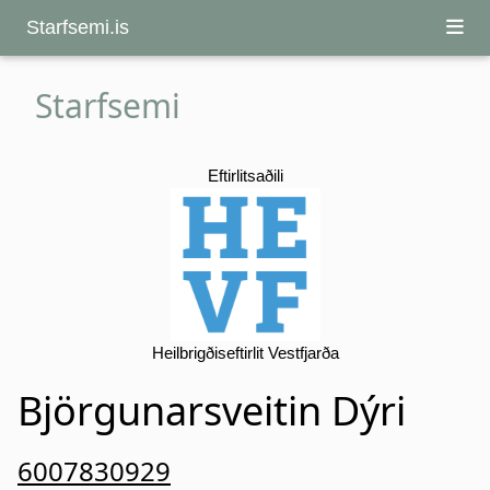
Starfsemi.is
Starfsemi
Eftirlitsaðili
Heilbrigðiseftirlit Vestfjarða
Björgunarsveitin Dýri
6007830929