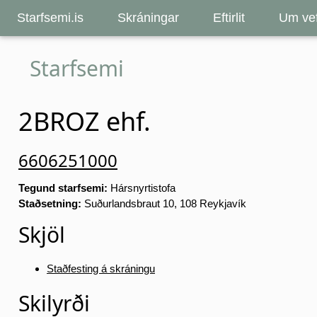
Starfsemi.is
Skráningar
Eftirlit
Um vef
Starfsemi
2BROZ ehf.
6606251000
Tegund starfsemi:
Hársnyrtistofa
Staðsetning:
Suðurlandsbraut 10, 108 Reykjavík
Skjöl
Staðfesting á skráningu
Skilyrði