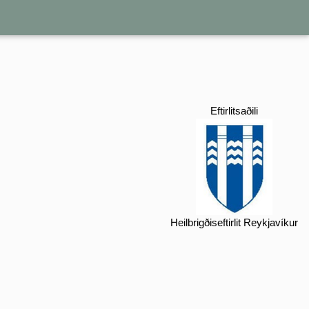
Eftirlitsaðili
Heilbrigðiseftirlit Reykjavíkur