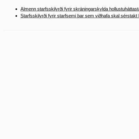
Almenn starfsskilyrði fyrir skráningarskylda hollustuháttas
Starfsskilyrði fyrir starfsemi þar sem viðhafa skal sérstakt 