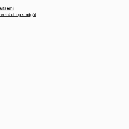
tarfsemi
hreinlæti og smitgát