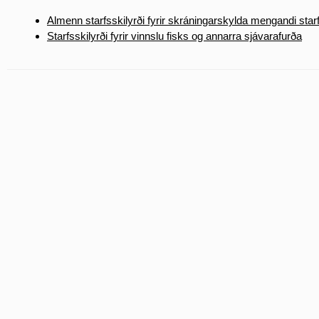
Almenn starfsskilyrði fyrir skráningarskylda mengandi sta
Starfsskilyrði fyrir vinnslu fisks og annarra sjávarafurða