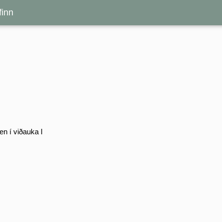
inn
en í viðauka I