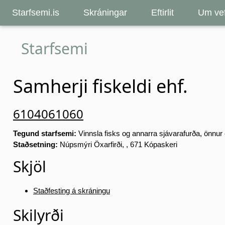
Starfsemi.is
Skráningar
Eftirlit
Um vef
Starfsemi
Samherji fiskeldi ehf.
6104061060
Tegund starfsemi:
Vinnsla fisks og annarra sjávarafurða, önnur 
Staðsetning:
Núpsmýri Öxarfirði, , 671 Kópaskeri
Skjöl
Staðfesting á skráningu
Skilyrði