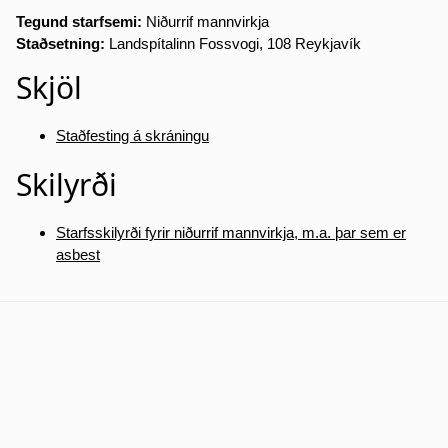
Tegund starfsemi:
Niðurrif mannvirkja
Staðsetning:
Landspítalinn Fossvogi, 108 Reykjavík
Skjöl
Staðfesting á skráningu
Skilyrði
Starfsskilyrði fyrir niðurrif mannvirkja, m.a. þar sem er
asbest