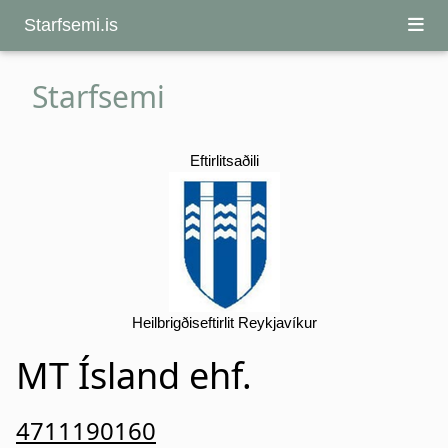
Starfsemi.is
Starfsemi
Eftirlitsaðili
Heilbrigðiseftirlit Reykjavíkur
MT Ísland ehf.
4711190160