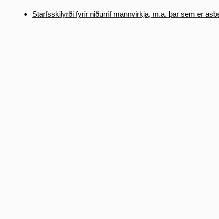
Starfsskilyrði fyrir niðurrif mannvirkja, m.a. þar sem er asb