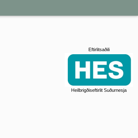
Eftirlitsaðili
Heilbrigðiseftirlit Suðurnesja