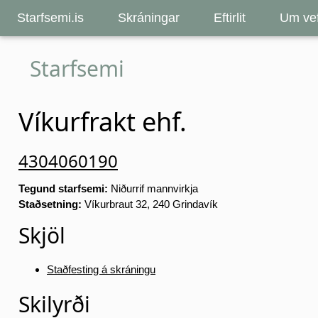
Starfsemi.is
Skráningar
Eftirlit
Um vef
Starfsemi
Víkurfrakt ehf.
4304060190
Tegund starfsemi:
Niðurrif mannvirkja
Staðsetning:
Víkurbraut 32, 240 Grindavík
Skjöl
Staðfesting á skráningu
Skilyrði