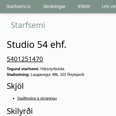
Starfsemi.is
Skráningar
Eftirlit
Um vef
Starfsemi
Studio 54 ehf.
5401251470
Tegund starfsemi:
Hársnyrtistofa
Staðsetning:
Laugavegur 48b, 101 Reykjavík
Skjöl
Staðfesting á skráningu
Skilyrði