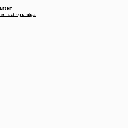
tarfsemi
hreinlæti og smitgát