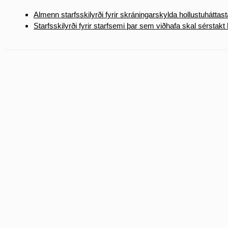
Almenn starfsskilyrði fyrir skráningarskylda hollustuháttas
Starfsskilyrði fyrir starfsemi þar sem viðhafa skal sérstakt 