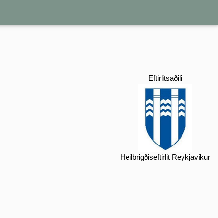
Eftirlitsaðili
Heilbrigðiseftirlit Reykjavíkur