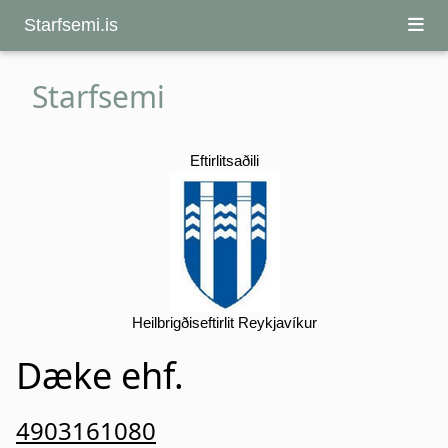
Starfsemi.is
Starfsemi
Eftirlitsaðili
Heilbrigðiseftirlit Reykjavíkur
Dæke ehf.
4903161080