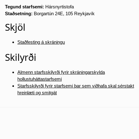
Tegund starfsemi:
Hársnyrtistofa
Staðsetning:
Borgartún 24E, 105 Reykjavík
Skjöl
Staðfesting á skráningu
Skilyrði
Almenn starfsskilyrði fyrir skráningarskylda
hollustuháttastarfsemi
Starfsskilyrði fyrir starfsemi þar sem viðhafa skal sérstakt
hreinlæti og smitgát