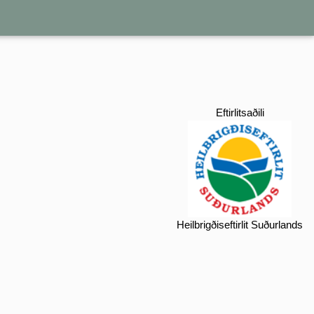
Eftirlitsaðili
Heilbrigðiseftirlit Suðurlands