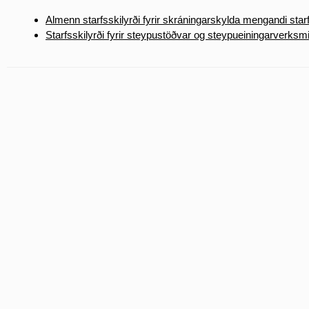
Almenn starfsskilyrði fyrir skráningarskylda mengandi sta
Starfsskilyrði fyrir steypustöðvar og steypueiningarverksmi