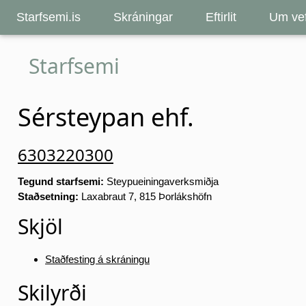
Starfsemi.is
Skráningar
Eftirlit
Um vef
Starfsemi
Sérsteypan ehf.
6303220300
Tegund starfsemi:
Steypueiningaverksmiðja
Staðsetning:
Laxabraut 7, 815 Þorlákshöfn
Skjöl
Staðfesting á skráningu
Skilyrði