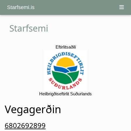
Starfsemi.is
Starfsemi
Eftirlitsaðili
Heilbrigðiseftirlit Suðurlands
Vegagerðin
6802692899