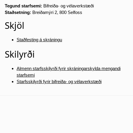
Tegund starfsemi:
Bifreiða- og vélaverkstæði
Staðsetning:
Breiðamýri 2, 800 Selfoss
Skjöl
Staðfesting á skráningu
Skilyrði
Almenn starfsskilyrði fyrir skráningarskylda mengandi
starfsemi
Starfsskilyrði fyrir bifreiða- og vélaverkstæði