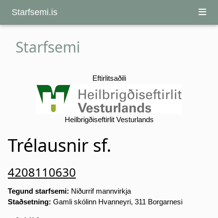
Starfsemi.is
Starfsemi
Eftirlitsaðili
Heilbrigðiseftirlit Vesturlands
Trélausnir sf.
4208110630
Tegund starfsemi:
Niðurrif mannvirkja
Staðsetning:
Gamli skólinn Hvanneyri, 311 Borgarnesi