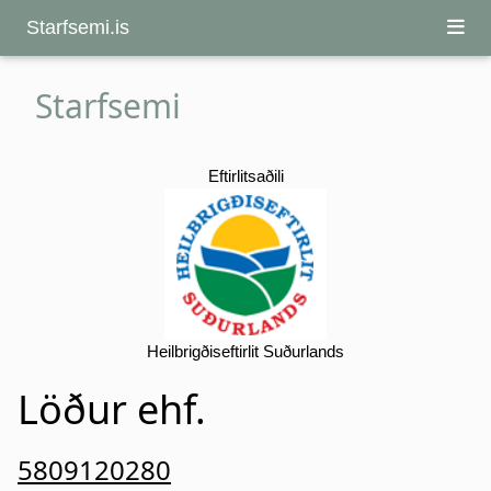
Starfsemi.is
Starfsemi
Eftirlitsaðili
Heilbrigðiseftirlit Suðurlands
Löður ehf.
5809120280