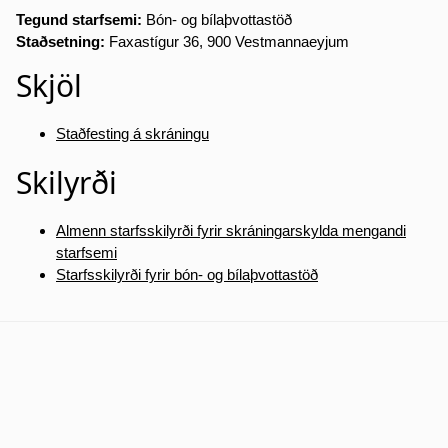
Tegund starfsemi:
Bón- og bílaþvottastöð
Staðsetning:
Faxastígur 36, 900 Vestmannaeyjum
Skjöl
Staðfesting á skráningu
Skilyrði
Almenn starfsskilyrði fyrir skráningarskylda mengandi
starfsemi
Starfsskilyrði fyrir bón- og bílaþvottastöð