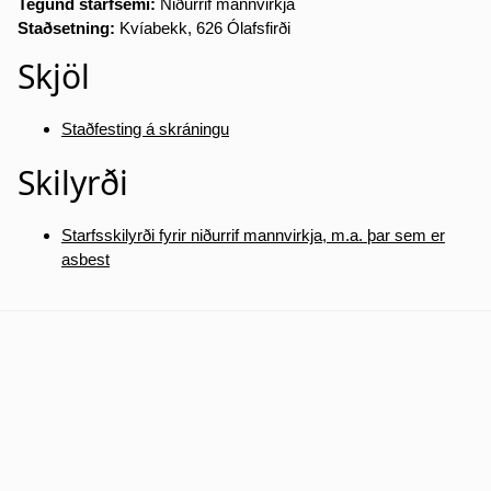
Tegund starfsemi:
Niðurrif mannvirkja
Staðsetning:
Kvíabekk, 626 Ólafsfirði
Skjöl
Staðfesting á skráningu
Skilyrði
Starfsskilyrði fyrir niðurrif mannvirkja, m.a. þar sem er
asbest