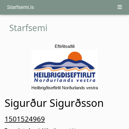
Starfsemi.is
Starfsemi
Eftirlitsaðili
Heilbrigðiseftirlit Norðurlands vestra
Sigurður Sigurðsson
1501524969