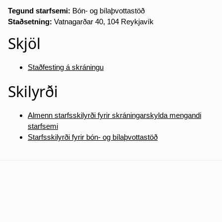
Tegund starfsemi:
Bón- og bílaþvottastöð
Staðsetning:
Vatnagarðar 40, 104 Reykjavík
Skjöl
Staðfesting á skráningu
Skilyrði
Almenn starfsskilyrði fyrir skráningarskylda mengandi
starfsemi
Starfsskilyrði fyrir bón- og bílaþvottastöð