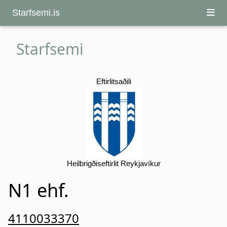
Starfsemi.is
Starfsemi
Eftirlitsaðili
Heilbrigðiseftirlit Reykjavíkur
N1 ehf.
4110033370