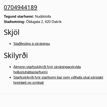
0704944189
Tegund starfsemi:
Nuddstofa
Staðsetning:
Öldugata 2, 620 Dalvík
Skjöl
Staðfesting á skráningu
Skilyrði
Almenn starfsskilyrði fyrir skráningarskylda
hollustuháttastarfsemi
Starfsskilyrði fyrir starfsemi þar sem viðhafa skal sérstakt
hreinlæti og smitgát