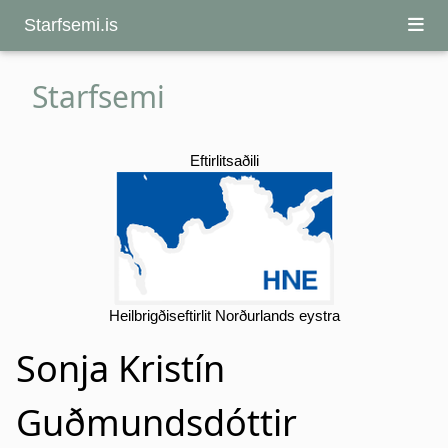
Starfsemi.is
Starfsemi
Eftirlitsaðili
Heilbrigðiseftirlit Norðurlands eystra
Sonja Kristín
Guðmundsdóttir