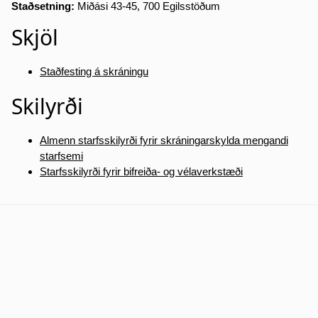
Staðsetning:
Miðási 43-45, 700 Egilsstöðum
Skjöl
Staðfesting á skráningu
Skilyrði
Almenn starfsskilyrði fyrir skráningarskylda mengandi
starfsemi
Starfsskilyrði fyrir bifreiða- og vélaverkstæði