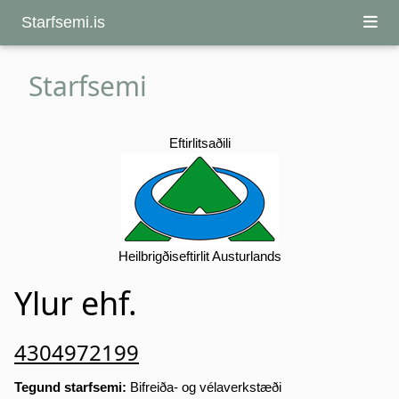
Starfsemi.is
Starfsemi
Eftirlitsaðili
Heilbrigðiseftirlit Austurlands
Ylur ehf.
4304972199
Tegund starfsemi:
Bifreiða- og vélaverkstæði