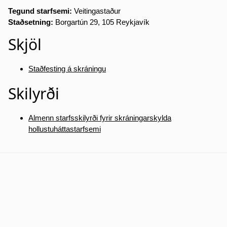
Tegund starfsemi:
Veitingastaður
Staðsetning:
Borgartún 29, 105 Reykjavík
Skjöl
Staðfesting á skráningu
Skilyrði
Almenn starfsskilyrði fyrir skráningarskylda
hollustuháttastarfsemi