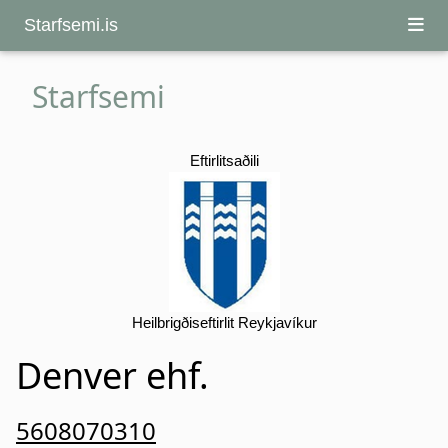
Starfsemi.is
Starfsemi
Eftirlitsaðili
Heilbrigðiseftirlit Reykjavíkur
Denver ehf.
5608070310