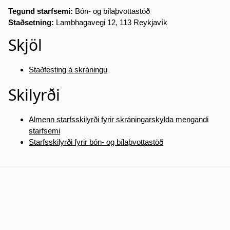
Tegund starfsemi:
Bón- og bílaþvottastöð
Staðsetning:
Lambhagavegi 12, 113 Reykjavík
Skjöl
Staðfesting á skráningu
Skilyrði
Almenn starfsskilyrði fyrir skráningarskylda mengandi
starfsemi
Starfsskilyrði fyrir bón- og bílaþvottastöð