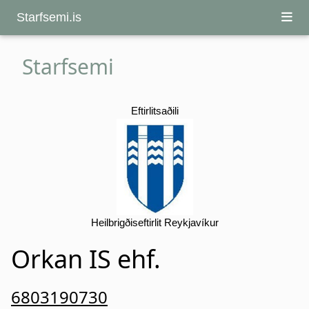
Starfsemi.is
Starfsemi
Eftirlitsaðili
Heilbrigðiseftirlit Reykjavíkur
Orkan IS ehf.
6803190730