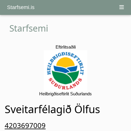
Starfsemi.is
Starfsemi
Eftirlitsaðili
Heilbrigðiseftirlit Suðurlands
Sveitarfélagið Ölfus
4203697009