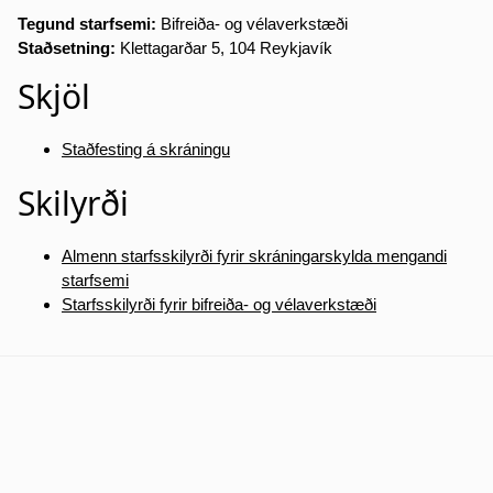
Tegund starfsemi:
Bifreiða- og vélaverkstæði
Staðsetning:
Klettagarðar 5, 104 Reykjavík
Skjöl
Staðfesting á skráningu
Skilyrði
Almenn starfsskilyrði fyrir skráningarskylda mengandi
starfsemi
Starfsskilyrði fyrir bifreiða- og vélaverkstæði