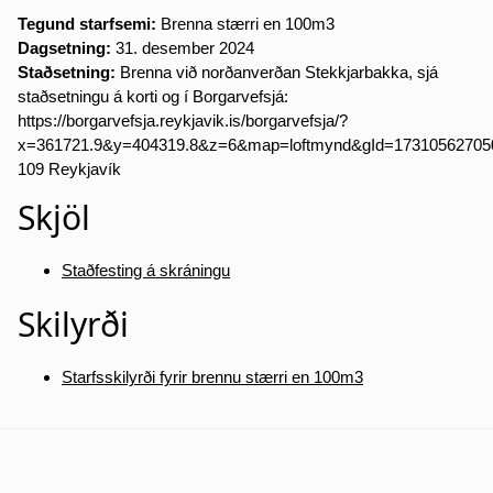
Tegund starfsemi:
Brenna stærri en 100m3
Dagsetning:
31. desember 2024
Staðsetning:
Brenna við norðanverðan Stekkjarbakka, sjá
staðsetningu á korti og í Borgarvefsjá:
https://borgarvefsja.reykjavik.is/borgarvefsja/?
x=361721.9&y=404319.8&z=6&map=loftmynd&gId=17310562705
109 Reykjavík
Skjöl
Staðfesting á skráningu
Skilyrði
Starfsskilyrði fyrir brennu stærri en 100m3