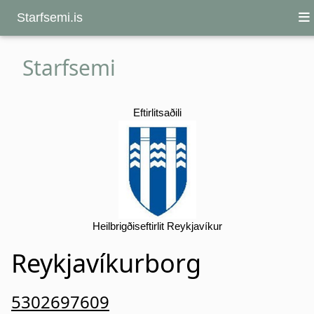
Starfsemi.is
Starfsemi
Eftirlitsaðili
Heilbrigðiseftirlit Reykjavíkur
Reykjavíkurborg
5302697609