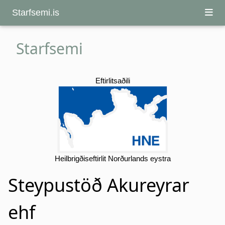
Starfsemi.is
Starfsemi
Eftirlitsaðili
Heilbrigðiseftirlit Norðurlands eystra
Steypustöð Akureyrar
ehf