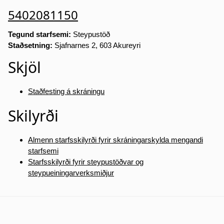
5402081150
Tegund starfsemi:
Steypustöð
Staðsetning:
Sjafnarnes 2, 603 Akureyri
Skjöl
Staðfesting á skráningu
Skilyrði
Almenn starfsskilyrði fyrir skráningarskylda mengandi
starfsemi
Starfsskilyrði fyrir steypustöðvar og
steypueiningarverksmiðjur